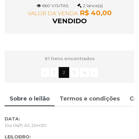
660 VISITAS
2 lance(s)
R$ 40,00
VALOR DA VENDA
VENDIDO
61 itens encontrados
‹
1
2
3
4
›
Sobre o leilão
Termos e condições
Co
DATA:
Dia 06/11 ÀS 20H30
LEILOEIRO: