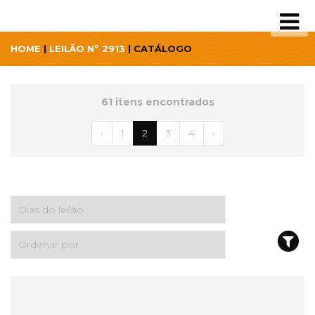
HOME
|
LEILÃO Nº 2913
| CATÁLOGO
61 itens encontrados
‹
1
2
3
4
›