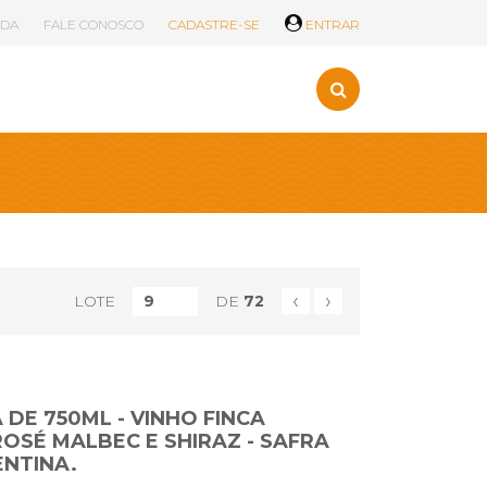
UDA
FALE CONOSCO
CADASTRE-SE
ENTRAR
‹
›
LOTE
DE
72
 DE 750ML - VINHO FINCA
OSÉ MALBEC E SHIRAZ - SAFRA
ENTINA.